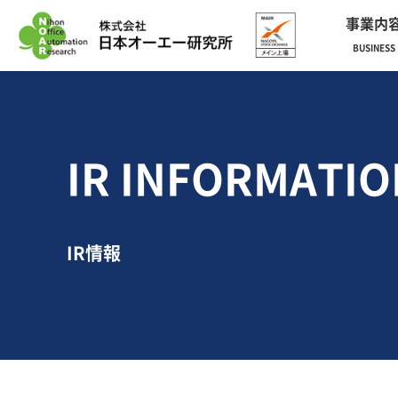
事業内
BUSINESS
IR INFORMATIO
IR情報